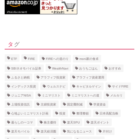
タグ
ETF
FIRE
FIREへの道のり
moni家の食卓
SBIネオモバイル証券
WealthNavi
おうちごはん
おすすめ
ふるさと納税
アラフィフ投資家
アラフィフ資産運用
インデックス投資
ウェルスナビ
キャピタルゲイン
サイドFIRE
ジュニアNISA
ミニマリスト
ミニマリストへの道
メルカリ
上場投資信託
主婦投資家
固定費削減
学資資金
心地よいミニマリスト計画
投資
整理整頓
日本高配当株
暮らしの一コマ
株主優待
楽天SPU
楽天ポイント
楽天モバイル
楽天経済圏
気になるニュース
片付け