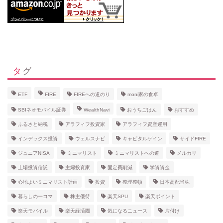
タグ
ETF
FIRE
FIREへの道のり
moni家の食卓
SBIネオモバイル証券
WealthNavi
おうちごはん
おすすめ
ふるさと納税
アラフィフ投資家
アラフィフ資産運用
インデックス投資
ウェルスナビ
キャピタルゲイン
サイドFIRE
ジュニアNISA
ミニマリスト
ミニマリストへの道
メルカリ
上場投資信託
主婦投資家
固定費削減
学資資金
心地よいミニマリスト計画
投資
整理整頓
日本高配当株
暮らしの一コマ
株主優待
楽天SPU
楽天ポイント
楽天モバイル
楽天経済圏
気になるニュース
片付け