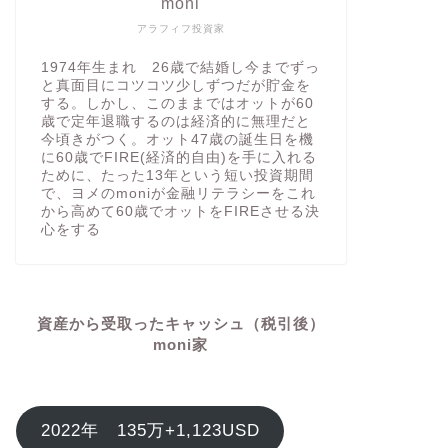
moni
アラフィフ投資家
1974年生まれ 26歳で結婚し今までずっ
と真面目にコツコツ少しずつだが貯金を
する。しかし、このままではオットが60
歳で定年退職するのは経済的に無理だと
今頃きがつく。オット47歳の誕生日を機
に60歳でFIRE(経済的自由)を手に入れる
ために、たった13年という短い投資期間
で、ヨメのmoniが金融リテラシーをこれ
から高めて60歳でオットをFIREさせる決
心をする
資産から受取ったキャッシュ（税引後）
moni家
2022年 135万+1,123USD