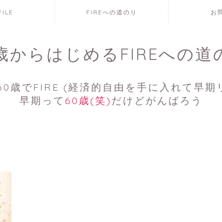
FILE
FIREへの道のり
お
7歳からはじめるFIREへの道
0歳でFIRE (経済的自由を手に入れて早期
早期って
60歳(笑)
だけどがんばろう