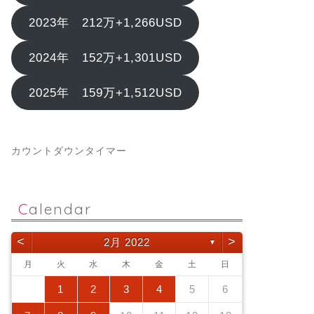
2023年 212万+1,266USD
2024年 152万+1,301USD
2025年 159万+1,512USD
カウントダウンタイマー
Calendar
<
>
2月 2022
▼
月
火
水
木
金
土
日
1
2
3
4
5
6