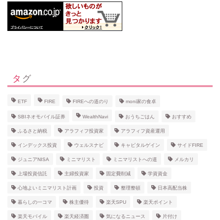
タグ
ETF
FIRE
FIREへの道のり
moni家の食卓
SBIネオモバイル証券
WealthNavi
おうちごはん
おすすめ
ふるさと納税
アラフィフ投資家
アラフィフ資産運用
インデックス投資
ウェルスナビ
キャピタルゲイン
サイドFIRE
ジュニアNISA
ミニマリスト
ミニマリストへの道
メルカリ
上場投資信託
主婦投資家
固定費削減
学資資金
心地よいミニマリスト計画
投資
整理整頓
日本高配当株
暮らしの一コマ
株主優待
楽天SPU
楽天ポイント
楽天モバイル
楽天経済圏
気になるニュース
片付け