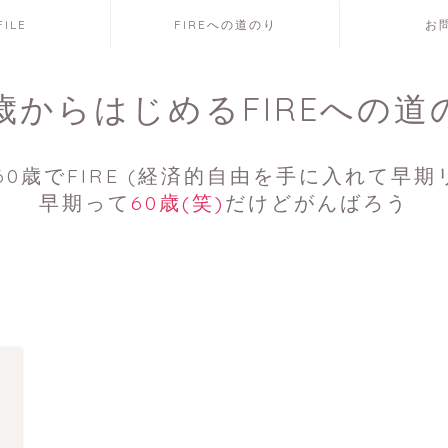
FILE
FIREへの道のり
お
7歳からはじめるFIREへの道
0歳でFIRE (経済的自由を手に入れて早期
早期って
60歳(笑)
だけどがんばろう