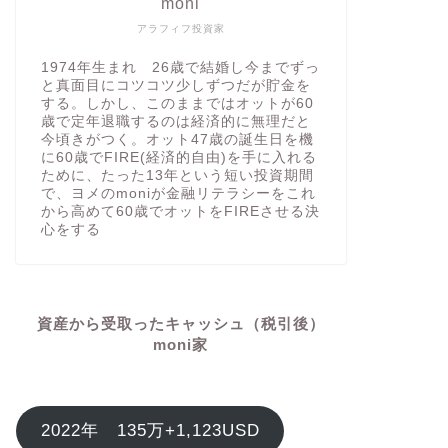
moni
アラフィフ投資家
1974年生まれ 26歳で結婚し今までずっ
と真面目にコツコツ少しずつだが貯金を
する。しかし、このままではオットが60
歳で定年退職するのは経済的に無理だと
今頃きがつく。オット47歳の誕生日を機
に60歳でFIRE(経済的自由)を手に入れる
ために、たった13年という短い投資期間
で、ヨメのmoniが金融リテラシーをこれ
から高めて60歳でオットをFIREさせる決
心をする
資産から受取ったキャッシュ（税引後）
moni家
2022年 135万+1,123USD