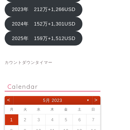
2023年 212万+1,266USD
2024年 152万+1,301USD
2025年 159万+1,512USD
カウントダウンタイマー
Calendar
<
>
5月 2023
▼
月
火
水
木
金
土
日
1
2
3
4
5
6
7