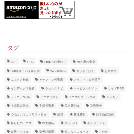
タグ
ETF
FIRE
FIREへの道のり
moni家の食卓
SBIネオモバイル証券
WealthNavi
おうちごはん
おすすめ
ふるさと納税
アラフィフ投資家
アラフィフ資産運用
インデックス投資
ウェルスナビ
キャピタルゲイン
サイドFIRE
ジュニアNISA
ミニマリスト
ミニマリストへの道
メルカリ
上場投資信託
主婦投資家
固定費削減
学資資金
心地よいミニマリスト計画
投資
整理整頓
日本高配当株
暮らしの一コマ
株主優待
楽天SPU
楽天ポイント
楽天モバイル
楽天経済圏
気になるニュース
片付け