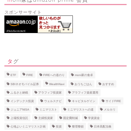
スポンサーサイト
タグ
ETF
FIRE
FIREへの道のり
moni家の食卓
SBIネオモバイル証券
WealthNavi
おうちごはん
おすすめ
ふるさと納税
アラフィフ投資家
アラフィフ資産運用
インデックス投資
ウェルスナビ
キャピタルゲイン
サイドFIRE
ジュニアNISA
ミニマリスト
ミニマリストへの道
メルカリ
上場投資信託
主婦投資家
固定費削減
学資資金
心地よいミニマリスト計画
投資
整理整頓
日本高配当株