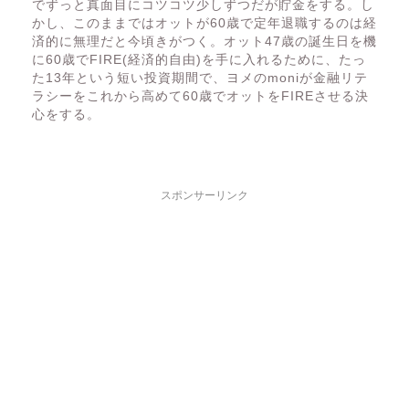
でずっと真面目にコツコツ少しずつだが貯金をする。し
かし、このままではオットが60歳で定年退職するのは経
済的に無理だと今頃きがつく。オット47歳の誕生日を機
に60歳でFIRE(経済的自由)を手に入れるために、たっ
た13年という短い投資期間で、ヨメのmoniが金融リテ
ラシーをこれから高めて60歳でオットをFIREさせる決
心をする。
スポンサーリンク