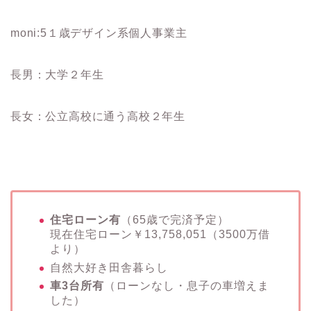
moni:5１歳デザイン系個人事業主
長男：大学２年生
長女：公立高校に通う高校２年生
住宅ローン有
（65歳で完済予定）
現在住宅ローン￥13,758,051（3500万借
より）
自然大好き田舎暮らし
車3台所有
（ローンなし・息子の車増えま
した）