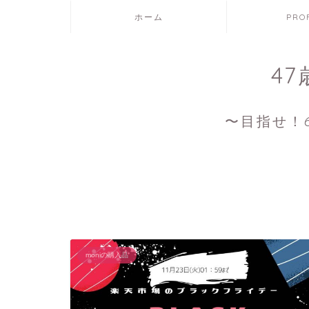
ホーム
PRO
4
〜目指せ！6
moniの購入品