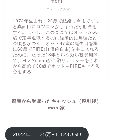
moni
アラフィフ投資家
1974年生まれ 26歳で結婚し今までずっ
と真面目にコツコツ少しずつだが貯金を
する。しかし、このままではオットが60
歳で定年退職するのは経済的に無理だと
今頃きがつく。オット47歳の誕生日を機
に60歳でFIRE(経済的自由)を手に入れる
ために、たった13年という短い投資期間
で、ヨメのmoniが金融リテラシーをこれ
から高めて60歳でオットをFIREさせる決
心をする
資産から受取ったキャッシュ（税引後）
moni家
2022年 135万+1,123USD