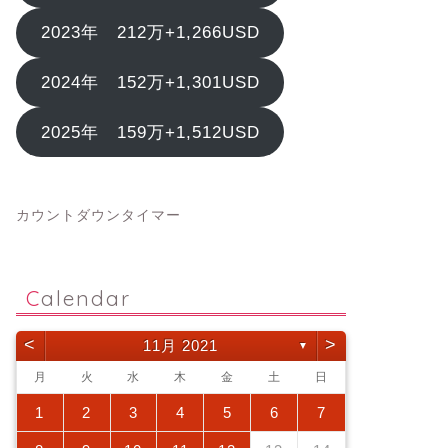
2023年 212万+1,266USD
2024年 152万+1,301USD
2025年 159万+1,512USD
カウントダウンタイマー
Calendar
<
>
11月 2021
▼
月
火
水
木
金
土
日
1
2
3
4
5
6
7