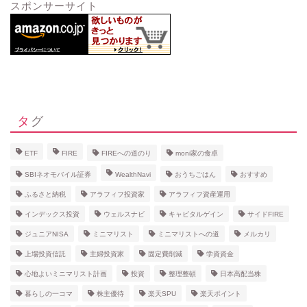
スポンサーサイト
タグ
ETF
FIRE
FIREへの道のり
moni家の食卓
SBIネオモバイル証券
WealthNavi
おうちごはん
おすすめ
ふるさと納税
アラフィフ投資家
アラフィフ資産運用
インデックス投資
ウェルスナビ
キャピタルゲイン
サイドFIRE
ジュニアNISA
ミニマリスト
ミニマリストへの道
メルカリ
上場投資信託
主婦投資家
固定費削減
学資資金
心地よいミニマリスト計画
投資
整理整頓
日本高配当株
暮らしの一コマ
株主優待
楽天SPU
楽天ポイント