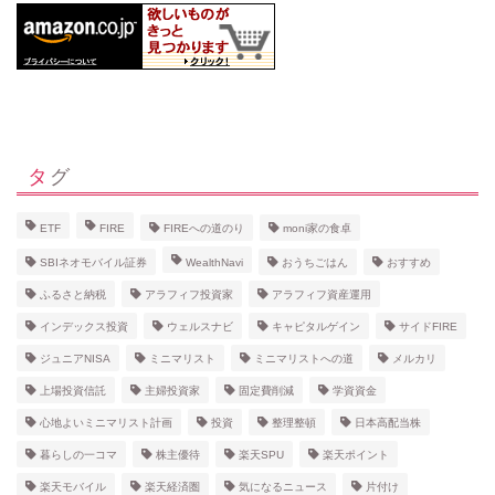
タグ
ETF
FIRE
FIREへの道のり
moni家の食卓
SBIネオモバイル証券
WealthNavi
おうちごはん
おすすめ
ふるさと納税
アラフィフ投資家
アラフィフ資産運用
インデックス投資
ウェルスナビ
キャピタルゲイン
サイドFIRE
ジュニアNISA
ミニマリスト
ミニマリストへの道
メルカリ
上場投資信託
主婦投資家
固定費削減
学資資金
心地よいミニマリスト計画
投資
整理整頓
日本高配当株
暮らしの一コマ
株主優待
楽天SPU
楽天ポイント
楽天モバイル
楽天経済圏
気になるニュース
片付け