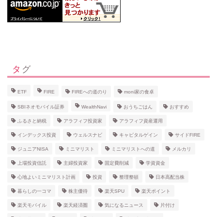
タグ
ETF
FIRE
FIREへの道のり
moni家の食卓
SBIネオモバイル証券
WealthNavi
おうちごはん
おすすめ
ふるさと納税
アラフィフ投資家
アラフィフ資産運用
インデックス投資
ウェルスナビ
キャピタルゲイン
サイドFIRE
ジュニアNISA
ミニマリスト
ミニマリストへの道
メルカリ
上場投資信託
主婦投資家
固定費削減
学資資金
心地よいミニマリスト計画
投資
整理整頓
日本高配当株
暮らしの一コマ
株主優待
楽天SPU
楽天ポイント
楽天モバイル
楽天経済圏
気になるニュース
片付け