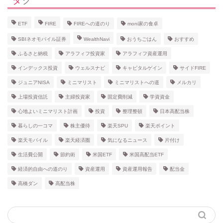
ETF
FIRE
FIREへの道のり
moni家の食卓
SBIネオモバイル証券
WealthNavi
おうちごはん
おすすめ
ふるさと納税
アラフィフ投資家
アラフィフ資産運用
インデックス投資
ウェルスナビ
キャピタルゲイン
サイドFIRE
ジュニアNISA
ミニマリスト
ミニマリストへの道
メルカリ
上場投資信託
主婦投資家
固定費削減
学資資金
心地よいミニマリスト計画
投資
整理整頓
日本高配当株
暮らしの一コマ
株主優待
楽天SPU
楽天ポイント
楽天モバイル
楽天経済圏
気になるニュース
片付け
生活費公開
節約術
米国ETF
米国高配当ETF
経済的自由への道のり
資産運用
資産運用報告
配当金
高橋ダン
高配当株