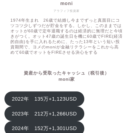
moni
アラフィフ投資家
1974年生まれ 26歳で結婚し今までずっと真面目にコ
ツコツ少しずつだが貯金をする。しかし、このままでは
オットが60歳で定年退職するのは経済的に無理だと今頃
きがつく。オット47歳の誕生日を機に60歳でFIRE(経済
的自由)を手に入れるために、たった13年という短い投
資期間で、ヨメのmoniが金融リテラシーをこれから高
めて60歳でオットをFIREさせる決心をする
資産から受取ったキャッシュ（税引後）
moni家
2022年 135万+1,123USD
2023年 212万+1,266USD
2024年 152万+1,301USD