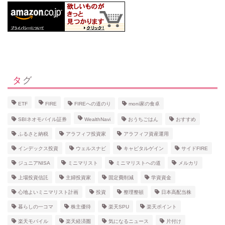
タグ
ETF
FIRE
FIREへの道のり
moni家の食卓
SBIネオモバイル証券
WealthNavi
おうちごはん
おすすめ
ふるさと納税
アラフィフ投資家
アラフィフ資産運用
インデックス投資
ウェルスナビ
キャピタルゲイン
サイドFIRE
ジュニアNISA
ミニマリスト
ミニマリストへの道
メルカリ
上場投資信託
主婦投資家
固定費削減
学資資金
心地よいミニマリスト計画
投資
整理整頓
日本高配当株
暮らしの一コマ
株主優待
楽天SPU
楽天ポイント
楽天モバイル
楽天経済圏
気になるニュース
片付け