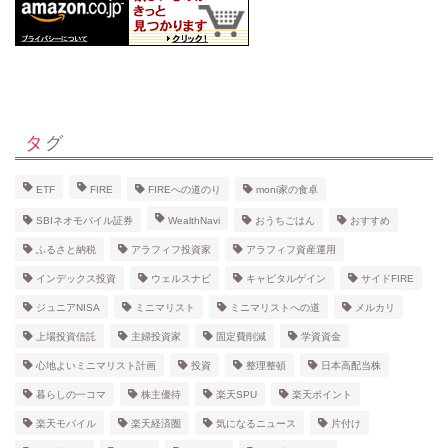
タグ
ETF
FIRE
FIREへの道のり
moni家の食卓
SBIネオモバイル証券
WealthNavi
おうちごはん
おすすめ
ふるさと納税
アラフィフ投資家
アラフィフ資産運用
インデックス投資
ウェルスナビ
キャピタルゲイン
サイドFIRE
ジュニアNISA
ミニマリスト
ミニマリストへの道
メルカリ
上場投資信託
主婦投資家
固定費削減
学資資金
心地よいミニマリスト計画
投資
整理整頓
日本高配当株
暮らしの一コマ
株主優待
楽天SPU
楽天ポイント
楽天モバイル
楽天経済圏
気になるニュース
片付け