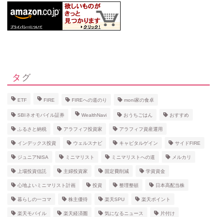
タグ
ETF
FIRE
FIREへの道のり
moni家の食卓
SBIネオモバイル証券
WealthNavi
おうちごはん
おすすめ
ふるさと納税
アラフィフ投資家
アラフィフ資産運用
インデックス投資
ウェルスナビ
キャピタルゲイン
サイドFIRE
ジュニアNISA
ミニマリスト
ミニマリストへの道
メルカリ
上場投資信託
主婦投資家
固定費削減
学資資金
心地よいミニマリスト計画
投資
整理整頓
日本高配当株
暮らしの一コマ
株主優待
楽天SPU
楽天ポイント
楽天モバイル
楽天経済圏
気になるニュース
片付け