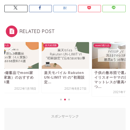
RELATED POST
iの購入品
楽天経済圏
moniの購入品
災の備蓄品でmoni家
楽天モバイル Rakuten
子供の敷布団で選ん
4人家族）のおすすめ
UN-LIMIT VI の”初期設
イリスオーヤマの洗
料14選
定...
マットレスが最高な
つ...
2022年1月18日
2021年8月27日
2021年11
スポンサーリンク