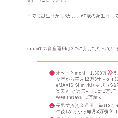
すでに誕生日から5か月。60歳の誕生日まで
ｍoni家の資産運用は3つに分けて行ってい
オットとmoni 1,300万
5
今年から
毎月12万3千＋α（
eMAXIS Slim 米国株式（S&
楽天VTと楽天VTIに計2万3
WealthNaviに2万積立
長男学資資金運用（毎月2万
生後1か月から
毎月2万積立