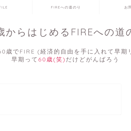
FILE
FIREへの道のり
お
7歳からはじめるFIREへの道
0歳でFIRE (経済的自由を手に入れて早期
早期って
60歳(笑)
だけどがんばろう