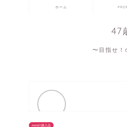
ホーム
PRO
4
〜目指せ！6
moniの購入品