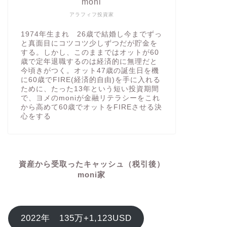
moni
アラフィフ投資家
1974年生まれ 26歳で結婚し今までずっ
と真面目にコツコツ少しずつだが貯金を
する。しかし、このままではオットが60
歳で定年退職するのは経済的に無理だと
今頃きがつく。オット47歳の誕生日を機
に60歳でFIRE(経済的自由)を手に入れる
ために、たった13年という短い投資期間
で、ヨメのmoniが金融リテラシーをこれ
から高めて60歳でオットをFIREさせる決
心をする
資産から受取ったキャッシュ（税引後）
moni家
2022年 135万+1,123USD