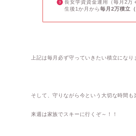
長女学資資金運用（毎月2万
生後1か月から
毎月2万積立
上記は毎月必ず守っていきたい積立になり
そして、守りながら今という大切な時間も
来週は家族でスキーに行くぞ～！！