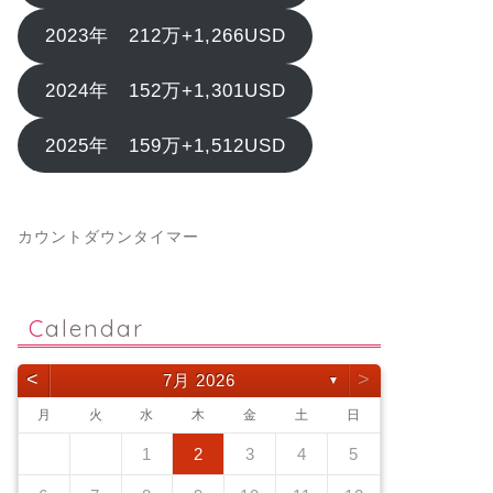
2023年 212万+1,266USD
2024年 152万+1,301USD
2025年 159万+1,512USD
カウントダウンタイマー
Calendar
<
>
7月 2026
▼
月
火
水
木
金
土
日
1
2
3
4
5