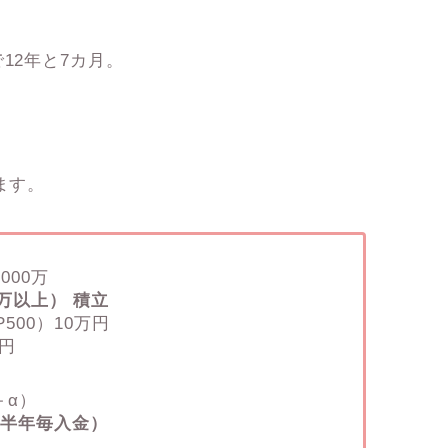
12年と7カ月。
ます。
,000万
3万以上） 積立
P500）10万円
千円
＋α）
（半年毎入金）