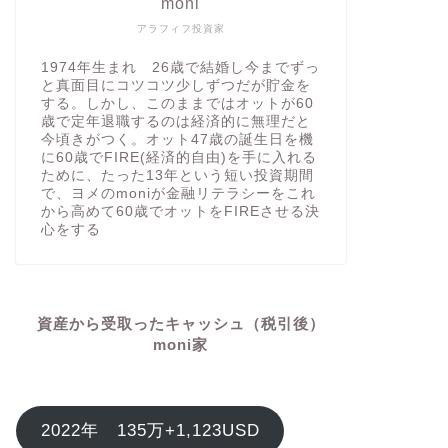
moni
アラフィフ投資家
1974年生まれ 26歳で結婚し今までずっ
と真面目にコツコツ少しずつだが貯金を
する。しかし、このままではオットが60
歳で定年退職するのは経済的に無理だと
今頃きがつく。オット47歳の誕生日を機
に60歳でFIRE(経済的自由)を手に入れる
ために、たった13年という短い投資期間
で、ヨメのmoniが金融リテラシーをこれ
から高めて60歳でオットをFIREさせる決
心をする
資産から受取ったキャッシュ（税引後）
moni家
2022年 135万+1,123USD