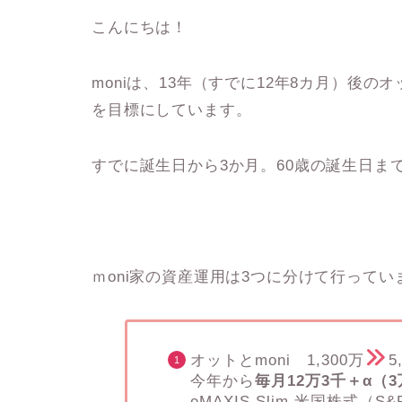
こんにちは！
moniは、13年（すでに12年8カ月）後
を目標にしています。
すでに誕生日から3か月。60歳の誕生日まで
ｍoni家の資産運用は3つに分けて行ってい
オットとmoni 1,300万
5
今年から
毎月12万3千＋α（
eMAXIS Slim 米国株式（S&