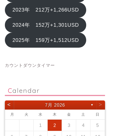
2023年 212万+1,266USD
2024年 152万+1,301USD
2025年 159万+1,512USD
カウントダウンタイマー
Calendar
<
>
7月 2026
▼
月
火
水
木
金
土
日
1
2
3
4
5