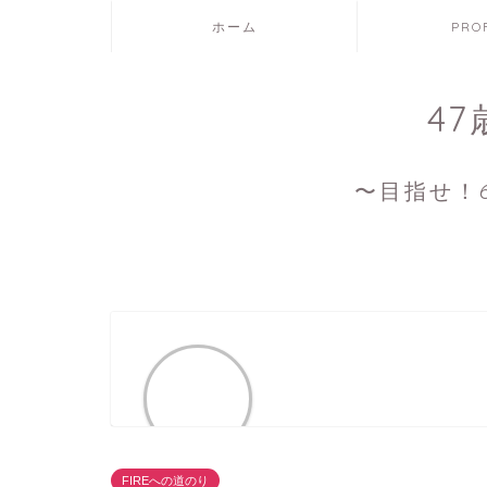
ホーム
PRO
4
〜目指せ！6
FIREへの道のり