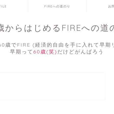
FILE
FIREへの道のり
お
7歳からはじめるFIREへの道
0歳でFIRE (経済的自由を手に入れて早期
早期って
60歳(笑)
だけどがんばろう