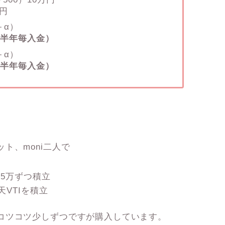
千円
＋α）
（半年毎入金）
＋α）
（半年毎入金）
ト、moni二人で
 に5万ずつ積立
楽天VTIを積立
コツコツ少しずつですが購入しています。