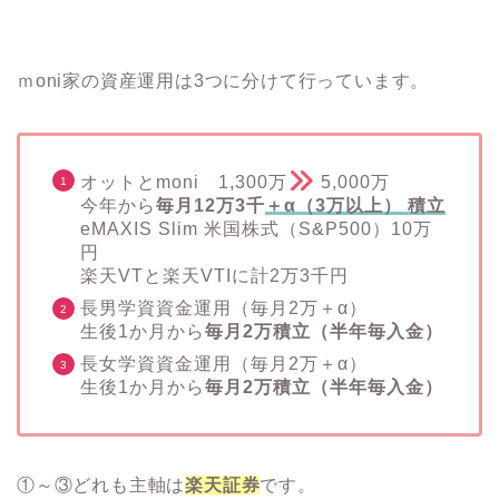
ｍoni家の資産運用は3つに分けて行っています。
オットとmoni 1,300万
5,000万
今年から
毎月12万3千
＋α（3万以上） 積立
eMAXIS Slim 米国株式（S&P500）10万
円
楽天VTと楽天VTIに計2万3千円
長男学資資金運用（毎月2万＋α）
生後1か月から
毎月2万積立（半年毎入金）
長女学資資金運用（毎月2万＋α）
生後1か月から
毎月2万積立（半年毎入金）
①～③どれも主軸は
楽天証券
です。