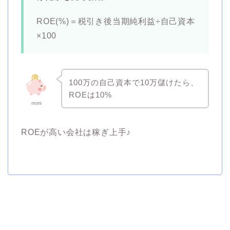
ROE(%)＝税引き後当期純利益÷自己資本
×100
100万の自己資本で10万儲けたら、
ROEは10%
moni
ROEが高い会社は稼ぎ上手♪