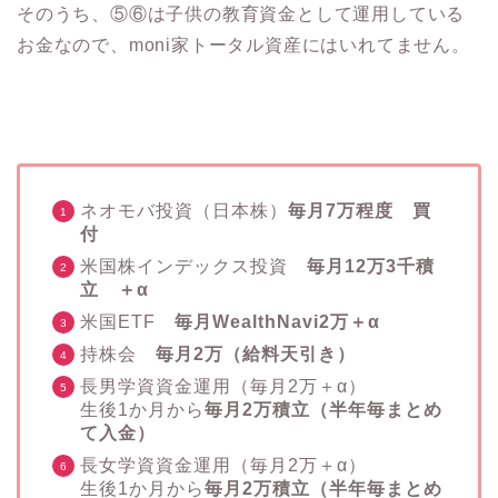
そのうち、⑤⑥は子供の教育資金として運用している
お金なので、moni家トータル資産にはいれてません。
ネオモバ投資（日本株）
毎月7万程度 買
付
米国株インデックス投資
毎月12万3千積
立 ＋α
米国ETF
毎月WealthNavi2万＋α
持株会
毎月2万（給料天引き）
長男学資資金運用（毎月2万＋α）
生後1か月から
毎月2万積立（半年毎まとめ
て入金）
長女学資資金運用（毎月2万＋α）
生後1か月から
毎月2万積立（半年毎まとめ