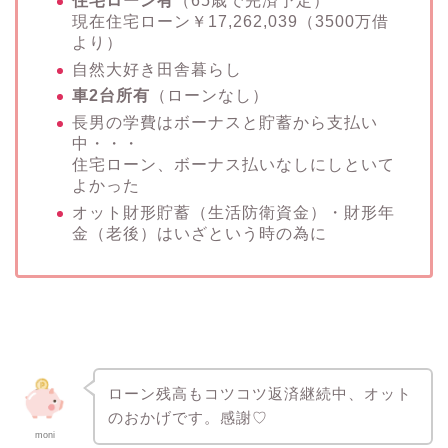
住宅ローン有
（65歳で完済予定）
現在住宅ローン￥17,262,039（3500万借
より）
自然大好き田舎暮らし
車2台所有
（ローンなし）
長男の学費はボーナスと貯蓄から支払い
中・・・
住宅ローン、ボーナス払いなしにしといて
よかった
オット財形貯蓄（生活防衛資金）・財形年
金（老後）はいざという時の為に
ローン残高もコツコツ返済継続中、オット
のおかげです。感謝♡
moni