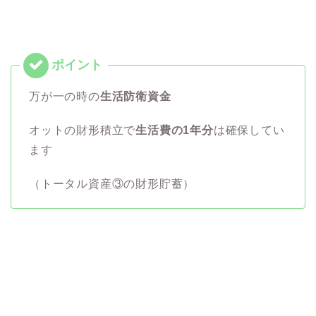
万が一の時の
生活防衛資金
オットの財形積立で
生活費の1年分
は確保してい
ます
（トータル資産③の財形貯蓄）