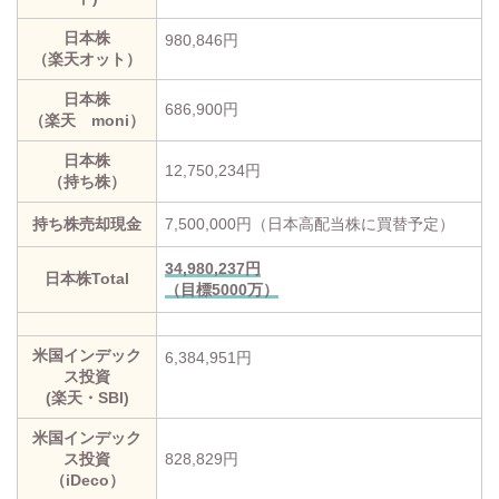
日本株
980,846円
（楽天オット）
日本株
686,900円
（楽天 moni）
日本株
12,750,234円
（持ち株）
持ち株売却現金
7,500,000円（日本高配当株に買替予定）
34,980,237円
日本株Total
（目標5000万）
米国インデック
6,384,951円
ス投資
(楽天・SBI)
米国インデック
ス投資
828,829円
（iDeco）